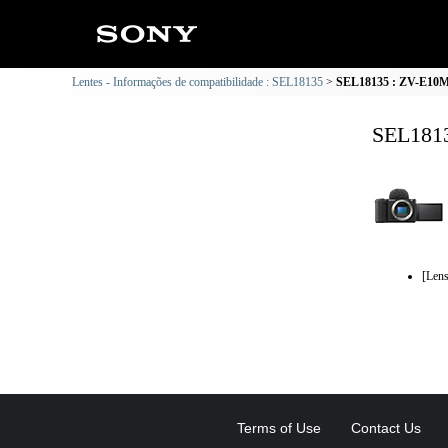
Lentes - Informações de compatibilidade : SEL18135
SEL18135 : ZV-E10M2
SEL1813
[Lens
Terms of Use
Contact Us