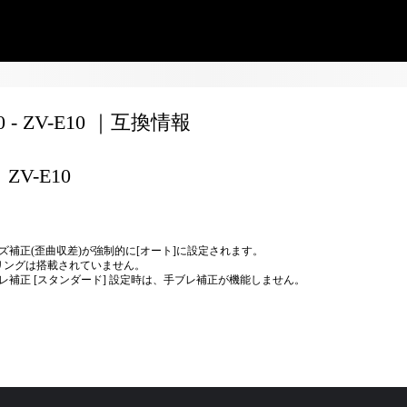
50 - ZV-E10 ｜互換情報
ZV-E10
ズ補正(歪曲収差)が強制的に[オート]に設定されます。
リングは搭載されていません。
レ補正 [スタンダード] 設定時は、手ブレ補正が機能しません。