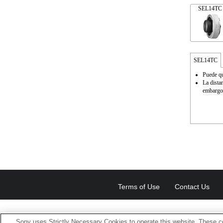
SEL14TC
SEL14TC
Puede qu
La dista
embargo,
Terms of Use
Contact Us
Sony uses Strictly Necessary Cookies to operate this website. These co