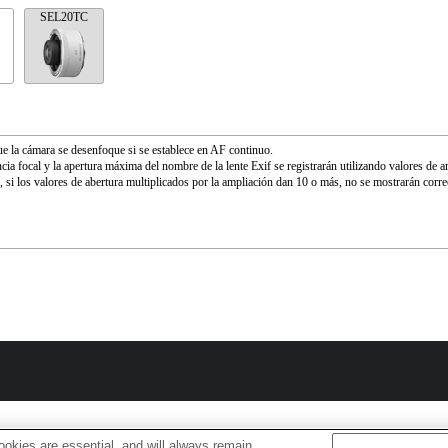
SEL20TC
e la cámara se desenfoque si se establece en AF continuo.
ncia focal y la apertura máxima del nombre de la lente Exif se registrarán utilizando valores de 
 si los valores de abertura multiplicados por la ampliación dan 10 o más, no se mostrarán corr
okies are essential, and will always remain