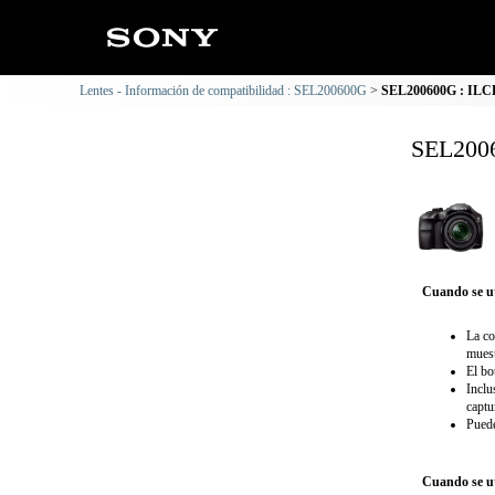
Lentes - Información de compatibilidad : SEL200600G
SEL200600G : ILCE
SEL2006
Cuando se ut
La co
muest
El bo
Inclu
captu
Puede
Cuando se ut