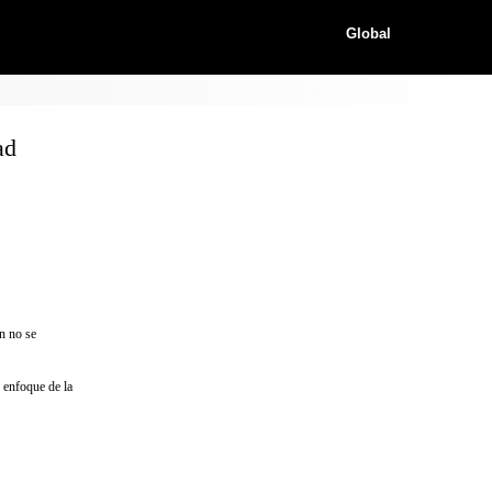
Global
ad
n no se
e enfoque de la