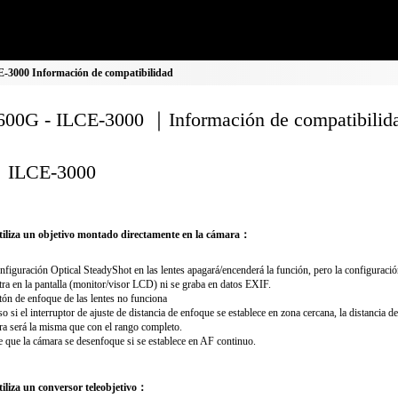
-3000 Información de compatibilidad
00G - ILCE-3000 ｜Información de compatibilid
ILCE-3000
iliza un objetivo montado directamente en la cámara：
nfiguración Optical SteadyShot en las lentes apagará/encenderá la función, pero la configuració
ra en la pantalla (monitor/visor LCD) ni se graba en datos EXIF.
tón de enfoque de las lentes no funciona
so si el interruptor de ajuste de distancia de enfoque se establece en zona cercana, la distancia d
ra será la misma que con el rango completo.
 que la cámara se desenfoque si se establece en AF continuo.
iliza un conversor teleobjetivo：