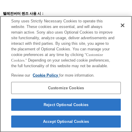
텔레컨버터 렌즈 사용 시：
Sony uses Strictly Necessary Cookies to operate this
SEL14TC
SEL20TC
website. These cookies are essential, and will always
remain active. Sony also uses Optional Cookies to improve
site functionality, analyze usage, deliver advertisements and
interact with third parties. By using this site, you agree to
the placement of Optional Cookies. You can manage your
SEL14TC
cookie preferences at any time by clicking
"Customize
Cookies."
Depending on your selected cookie preferences,
카메라를 연속 AF로 설정했을 때 초점이 맞춰지지 않을 수 있습니다.
the full functionality of this website may not be available.
확대 값 사용 시 해당 Exif 렌즈 이름의 초점 거리 및 최대 조리개가 나열됩니
다. 그러나, 확대 값과 조리개 값을 곱한 값이 10 이상일 경우 올바르게 표시되
Review our
Cookie Policy
for more information.
지 않습니다.
Customize Cookies
Reject Optional Cookies
Accept Optional Cookies
Terms of Use
Contact Us
Copyright 2026 Sony Corporation