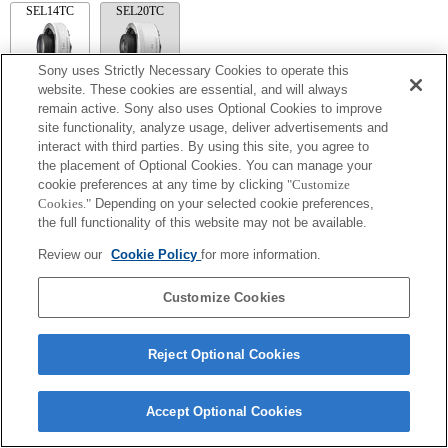
SEL14TC
SEL20TC
Sony uses Strictly Necessary Cookies to operate this
website. These cookies are essential, and will always
remain active. Sony also uses Optional Cookies to improve
SEL14TC
site functionality, analyze usage, deliver advertisements and
카메라를 연속 AF로 설정했을 때 초점이 맞춰지지 않을 수 있습니다.
interact with third parties. By using this site, you agree to
확대 값 사용 시 해당 Exif 렌즈 이름의 초점 거리 및 최대 조리개가 나열됩니
the placement of Optional Cookies. You can manage your
다. 그러나, 확대 값과 조리개 값을 곱한 값이 10 이상일 경우 올바르게 표시되
cookie preferences at any time by clicking
"Customize
지 않습니다. 카메라 시스템 소프트웨어를 3.10 이상으로 업데이트하면 텔레
Cookies."
Depending on your selected cookie preferences,
컨버터 이름과 함께 렌즈 이름도 나열됩니다.
the full functionality of this website may not be available.
Review our
Cookie Policy
for more information.
Customize Cookies
Terms of Use
Contact Us
Reject Optional Cookies
Copyright 2026 Sony Corporation
Accept Optional Cookies