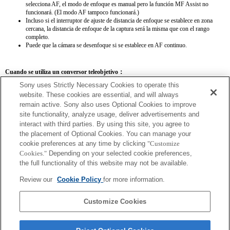
selecciona AF, el modo de enfoque es manual pero la función MF Assist no
funcionará. (El modo AF tampoco funcionará.)
Incluso si el interruptor de ajuste de distancia de enfoque se establece en zona
cercana, la distancia de enfoque de la captura será la misma que con el rango
completo.
Puede que la cámara se desenfoque si se establece en AF continuo.
Cuando se utiliza un conversor teleobjetivo：
Sony uses Strictly Necessary Cookies to operate this
SEL14TC
SEL20TC
website. These cookies are essential, and will always
remain active. Sony also uses Optional Cookies to improve
site functionality, analyze usage, deliver advertisements and
interact with third parties. By using this site, you agree to
the placement of Optional Cookies. You can manage your
SEL14TC
cookie preferences at any time by clicking
"Customize
Cookies."
Depending on your selected cookie preferences,
Puede que la cámara se desenfoque si se establece en AF continuo.
the full functionality of this website may not be available.
La distancia focal y la apertura máxima del nombre de la lente Exif se registrarán
utilizando valores de ampliación. Sin embargo, si los valores de abertura
Review our
Cookie Policy
for more information.
multiplicados por la ampliación dan 10 o más, no se mostrarán correctamente.
Customize Cookies