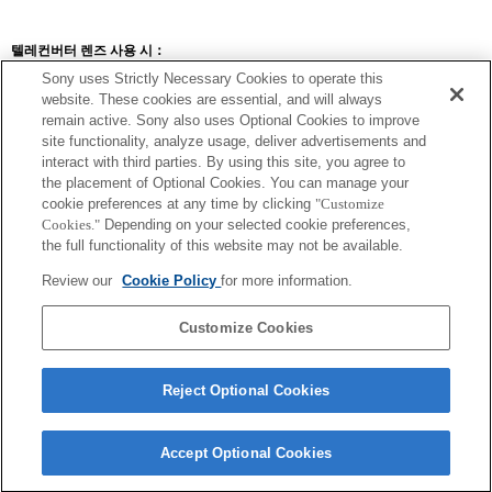
텔레컨버터 렌즈 사용 시：
Sony uses Strictly Necessary Cookies to operate this
SEL14TC
SEL20TC
website. These cookies are essential, and will always
remain active. Sony also uses Optional Cookies to improve
site functionality, analyze usage, deliver advertisements and
interact with third parties. By using this site, you agree to
the placement of Optional Cookies. You can manage your
SEL14TC
cookie preferences at any time by clicking
"Customize
Cookies."
Depending on your selected cookie preferences,
카메라를 연속 AF로 설정했을 때 초점이 맞춰지지 않을 수 있습니다.
the full functionality of this website may not be available.
확대 값 사용 시 해당 Exif 렌즈 이름의 초점 거리 및 최대 조리개가 나열됩니
다. 그러나, 확대 값과 조리개 값을 곱한 값이 10 이상일 경우 올바르게 표시되
Review our
Cookie Policy
for more information.
지 않습니다.
상면 위상차 AF는 사용할 수 없으므로 콘트라스트 AF가 작동합니다.
Customize Cookies
Reject Optional Cookies
Accept Optional Cookies
Terms of Use
Contact Us
Copyright 2026 Sony Corporation