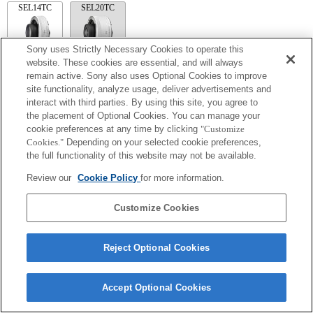
SEL14TC
SEL20TC
Sony uses Strictly Necessary Cookies to operate this
website. These cookies are essential, and will always
remain active. Sony also uses Optional Cookies to improve
SEL14TC
site functionality, analyze usage, deliver advertisements and
카메라를 연속 AF로 설정했을 때 초점이 맞춰지지 않을 수 있습니다.
interact with third parties. By using this site, you agree to
확대 값 사용 시 해당 Exif 렌즈 이름의 초점 거리 및 최대 조리개가 나열됩니
the placement of Optional Cookies. You can manage your
다. 그러나, 확대 값과 조리개 값을 곱한 값이 10 이상일 경우 올바르게 표시되
cookie preferences at any time by clicking
"Customize
지 않습니다.
Cookies."
Depending on your selected cookie preferences,
the full functionality of this website may not be available.
Review our
Cookie Policy
for more information.
Customize Cookies
Terms of Use
Contact Us
Reject Optional Cookies
Copyright 2026 Sony Corporation
Accept Optional Cookies