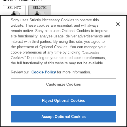
SEL14TC
SEL20TC
Sony uses Strictly Necessary Cookies to operate this
website. These cookies are essential, and will always
remain active. Sony also uses Optional Cookies to improve
site functionality, analyze usage, deliver advertisements and
SEL14TC
interact with third parties. By using this site, you agree to
확대 값 사용 시 해당 Exif 렌즈 이름의 초점 거리 및 최대 조리개가 나열됩니
the placement of Optional Cookies. You can manage your
다. 그러나, 확대 값과 조리개 값을 곱한 값이 10 이상일 경우 올바르게 표시되
cookie preferences at any time by clicking
"Customize
지 않습니다.
Cookies."
Depending on your selected cookie preferences,
the full functionality of this website may not be available.
Review our
Cookie Policy
for more information.
Customize Cookies
Reject Optional Cookies
Terms of Use
Contact Us
Copyright 2026 Sony Corporation
Accept Optional Cookies