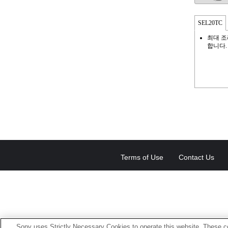
SEL20TC
최대 조
합니다.
Terms of Use
Contact Us
Sony uses Strictly Necessary Cookies to operate this website. These co