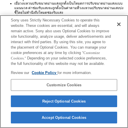
เมื่อวงแหวนปรับขนาดม่านแสงถูกตั้งเป็นโหมดการปรับขนาดม่านแสงแบบ
แมนนวล ค่าช่องรับแสงจะถูกตั้งเป็นค่าตามที่วงแหวนปรับขนาดม่านแสงบ่ง
ชี้โดยไม่คำนึงถึงโหมดช่องรับแสง
เมื่อวงแหวนปรับขนาดม่านแสงถูกสลับระหว่างโหมดการปรับขนาดม่านแสง
Sony uses Strictly Necessary Cookies to operate this
อัตโนมัติและโหมดการปรับขนาดม่านแสงแบบแมนนวลในระหว่างการบันทึก
website. These cookies are essential, and will always
ภาพเคลื่อนไหว การบันทึกนั้นจะหยุดลง
remain active. Sony also uses Optional Cookies to improve
ถ้าคุณหมุนวงแหวนปรับขนาดม่านแสง จะไม่มีการยืดเวลาก่อนประหยัด
พลังงานออกไป
site functionality, analyze usage, deliver advertisements and
เมื่อวงแหวนปรับขนาดม่านแสงถูกตั้งเป็นโหมดแมนนวล การควบคุมฉาก
interact with third parties. By using this site, you agree to
หลังพร่ามัวในการสร้างสรรค์ภาพถ่ายจะทำงานไม่ถูกต้อง แต่หน้าจอจะแสดง
the placement of Optional Cookies. You can manage your
เหมือนกับที่ทำตามปกติ
cookie preferences at any time by clicking
"Customize
Cookies."
Depending on your selected cookie preferences,
the full functionality of this website may not be available.
Review our
Cookie Policy
for more information.
Customize Cookies
Terms of Use
Contact Us
Copyright 2026 Sony Corporation
Reject Optional Cookies
Accept Optional Cookies