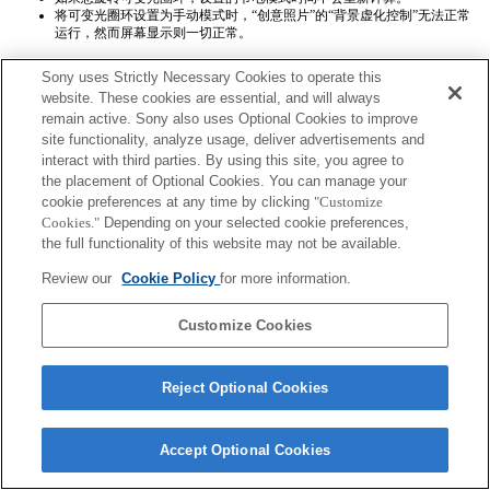
将可变光圈环设置为手动模式时，“创意照片”的“背景虚化控制”无法正常
运行，然而屏幕显示则一切正常。
Sony uses Strictly Necessary Cookies to operate this
website. These cookies are essential, and will always
remain active. Sony also uses Optional Cookies to improve
site functionality, analyze usage, deliver advertisements and
interact with third parties. By using this site, you agree to
Terms of Use
Contact Us
the placement of Optional Cookies. You can manage your
Copyright 2026 Sony Corporation
cookie preferences at any time by clicking
"Customize
Cookies."
Depending on your selected cookie preferences,
the full functionality of this website may not be available.
Review our
Cookie Policy
for more information.
Customize Cookies
Reject Optional Cookies
Accept Optional Cookies