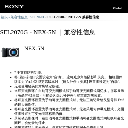
Global
镜头 - 兼容性信息 : SEL2070G
SEL2070G : NEX-5N 兼容性信息
SEL2070G - NEX-5N ｜兼容性信息
NEX-5N
* 不支持防抖功能。
将 [镜头补偿] 设置设定为“自动”。 这将减少角落阴影和失真。 相机固件
版本为 Ver.1.02 或更高版本时，[镜头补偿：失真] 设置将设定为“自动”。
无法使用镜头的对焦锁定按钮。
当可变光圈环在自动可变光圈模式和手动可变光圈模式间切换，屏幕显示
（液晶屏/取景器）可能会闪烁几秒钟并可能重置对焦位置。
将可变光圈环设置为手动可变光圈模式时，无法正确​​记录镜头型号和 Exif
的最大光圈值。
将可变光圈环设置为手动可变光圈模式时，无论采用何种曝光模式，光圈
值将设置为可变光圈环标识的值。
录制动态影像时，在自动可变光圈模式和手动可变光圈模式间切换可变光
圈环，会使录制停止。
如果您旋转可变光圈环，设置的节电模式时间不会重新计算。