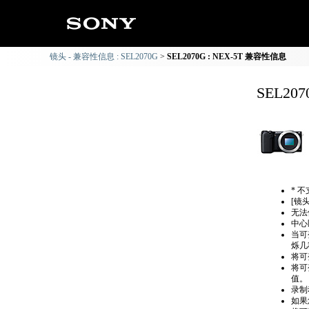
镜头 - 兼容性信息 : SEL2070G
SEL2070G : NEX-5T 兼容性信息
SEL20
* 
[镜
无法
中心
当可
烁几
将可
将可
值。
录制
如果