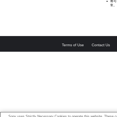
将可
常。
Terms of Use
Contact Us
Sony uses Strictly Necessary Cookies to operate this website. These co