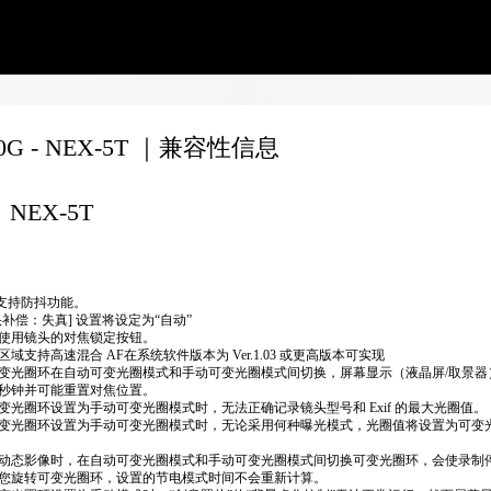
70G - NEX-5T ｜兼容性信息
NEX-5T
不支持防抖功能。
头补偿：失真] 设置将设定为“自动”
使用镜头的对焦锁定按钮。
区域支持高速混合 AF在系统软件版本为 Ver.1.03 或更高版本可实现
变光圈环在自动可变光圈模式和手动可变光圈模式间切换，屏幕显示（液晶屏/取景器
秒钟并可能重置对焦位置。
变光圈环设置为手动可变光圈模式时，无法正确​​记录镜头型号和 Exif 的最大光圈值。
变光圈环设置为手动可变光圈模式时，无论采用何种曝光模式，光圈值将设置为可变
动态影像时，在自动可变光圈模式和手动可变光圈模式间切换可变光圈环，会使录制
您旋转可变光圈环，设置的节电模式时间不会重新计算。