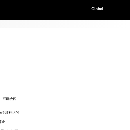
Global
）可能会闪
光圈环标识的
停止。