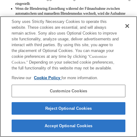
eingestellt.
Wenn die Blendenring-Einstellung während der Filmaufnahme zwischen
automatischem und manuellem Blendenmodus wechselt, wird die Aufnahme
beendet.
Sony uses Strictly Necessary Cookies to operate this
Wenn Sie am Blendenring drehen, wird die Wartezeit vor dem Umschalten in den
website. These cookies are essential, and will always
Stromsparmodus nicht verlängert.
remain active. Sony also uses Optional Cookies to improve
Wenn der Blendenring auf manuellen Modus eingestellt ist, arbeitet die
Hintergrundschärfensteuerung der Fotogestaltungsfunktion nicht korrekt, die
site functionality, analyze usage, deliver advertisements and
Bildschirmanzeige ist jedoch normal.
interact with third parties. By using this site, you agree to
the placement of Optional Cookies. You can manage your
cookie preferences at any time by clicking
"Customize
Cookies."
Depending on your selected cookie preferences,
the full functionality of this website may not be available.
Review our
Cookie Policy
for more information.
Terms of Use
Contact Us
Copyright 2026 Sony Corporation
Customize Cookies
Reject Optional Cookies
Accept Optional Cookies