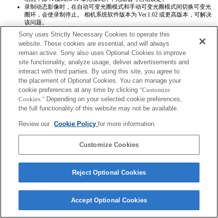
录制动态影像时，在自动可变光圈模式和手动可变光圈模式间切换可变光
圈环，会使录制停止。 相机系统软件版本为 Ver.1.02 或更高版本，可解决
该问题。
如果您旋转可变光圈环，设置的节电模式时间不会重新计算。 相机系统软
Sony uses Strictly Necessary Cookies to operate this
件版本为 Ver.1.02 或更高版本，可解决该问题。
website. These cookies are essential, and will always
当您采用“记忆”功能存储设置时，无法正确存储光圈值。
remain active. Sony also uses Optional Cookies to improve
在相机上安装了系统软件 1.02 版或更高版本的情况下，可以使用对焦锁定
按钮。
site functionality, analyze usage, deliver advertisements and
interact with third parties. By using this site, you agree to
the placement of Optional Cookies. You can manage your
cookie preferences at any time by clicking
"Customize
Cookies."
Depending on your selected cookie preferences,
the full functionality of this website may not be available.
Review our
Cookie Policy
for more information.
Terms of Use
Contact Us
Copyright 2026 Sony Corporation
Customize Cookies
Reject Optional Cookies
Accept Optional Cookies