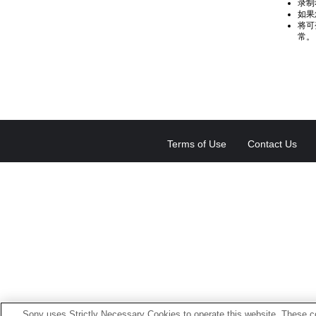
录制
如果
将可
常。
Terms of Use
Contact Us
Sony uses Strictly Necessary Cookies to operate this website. These co