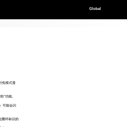
Global
对焦模式显
辅助”功能。
）可能会闪
光圈环标识的