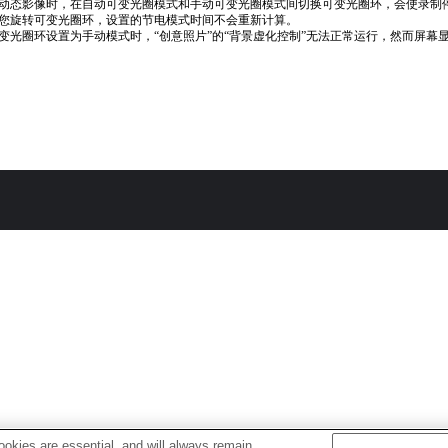
动态影像时，在自动可变光圈模式和手动可变光圈模式间切换可变光圈环，会使录制
您旋转可变光圈环，设置的节电模式时间不会重新计算。
变光圈环设置为手动模式时，“创意照片”的“背景虚化控制”无法正常运行，然而屏幕
okies are essential, and will always remain