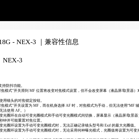
F18G - NEX-3 ｜兼容性信息
NEX-3
不支持防抖功能。
对焦模式”开关滑到 MF 位置将改变对焦模式设置，但不会改变屏幕（液晶屏/取景器）
使用镜头的对焦锁定按钮。
对焦模式”开关设置为 MF，而在机身选择 AF 时，对焦模式为手动，但无法使用“MF 
无法使用 AF。）
变光圈环在自动可变光圈模式和手动可变光圈模式间切换，屏幕显示（液晶屏/取景器
秒钟并可能重置对焦位置。
变光圈环设置为手动可变光圈模式时，无法正确​​记录镜头型号和 Exif 的最大光圈值。
变光圈环设置为手动可变光圈模式时，无论采用何种曝光模式，光圈值将设置为可变