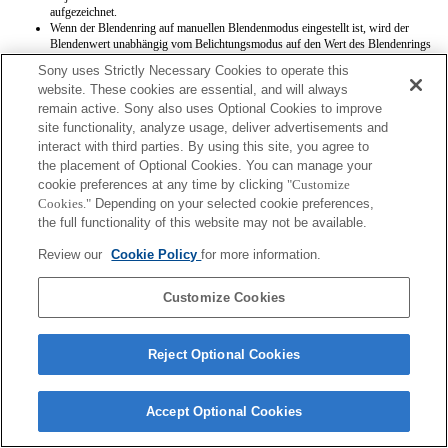
aufgezeichnet.
Wenn der Blendenring auf manuellen Blendenmodus eingestellt ist, wird der
Blendenwert unabhängig vom Belichtungsmodus auf den Wert des Blendenrings
eingestellt.
Sony uses Strictly Necessary Cookies to operate this
Wenn Sie am Blendenring drehen, wird die Wartezeit vor dem Umschalten in den
website. These cookies are essential, and will always
Stromsparmodus nicht verlängert.
remain active. Sony also uses Optional Cookies to improve
Wenn der Fokusmodusschalter auf MF gestellt wird, während seitlich am
Kameragehäuse AF ausgewählt ist, wird der Fokus manuell eingestellt, aber die
site functionality, analyze usage, deliver advertisements and
Fokusdistanz wird nicht angezeigt (AF funktioniert dann nicht).
interact with third parties. By using this site, you agree to
the placement of Optional Cookies. You can manage your
cookie preferences at any time by clicking
"Customize
Cookies."
Depending on your selected cookie preferences,
the full functionality of this website may not be available.
Review our
Cookie Policy
for more information.
Terms of Use
Contact Us
Copyright 2026 Sony Corporation
Customize Cookies
Reject Optional Cookies
Accept Optional Cookies