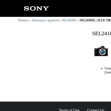
Obiektyw - Informacje o zgodności : SEL24105G
SEL24105G : ILCE-7M2 
SEL2410
Ustaw
[Aut
Terms of Use
Contact Us