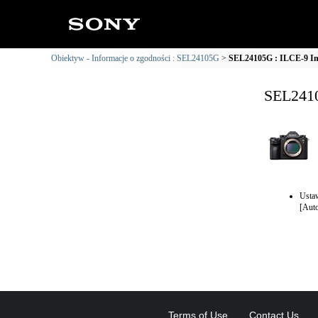
Obiektyw - Informacje o zgodności : SEL24105G
SEL24105G : ILCE-9 Inf
SEL2410
Ustaw
[Aut
Terms of Use
Contact Us