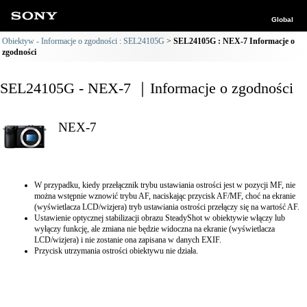
Global
Obiektyw - Informacje o zgodności : SEL24105G
SEL24105G : NEX-7 Informacje o
zgodności
SEL24105G - NEX-7 ｜Informacje o zgodności
NEX-7
W przypadku, kiedy przełącznik trybu ustawiania ostrości jest w pozycji MF, nie
można wstępnie wznowić trybu AF, naciskając przycisk AF/MF, choć na ekranie
(wyświetlacza LCD/wizjera) tryb ustawiania ostrości przełączy się na wartość AF.
Ustawienie optycznej stabilizacji obrazu SteadyShot w obiektywie włączy lub
wyłączy funkcję, ale zmiana nie będzie widoczna na ekranie (wyświetlacza
LCD/wizjera) i nie zostanie ona zapisana w danych EXIF.
Przycisk utrzymania ostrości obiektywu nie działa.