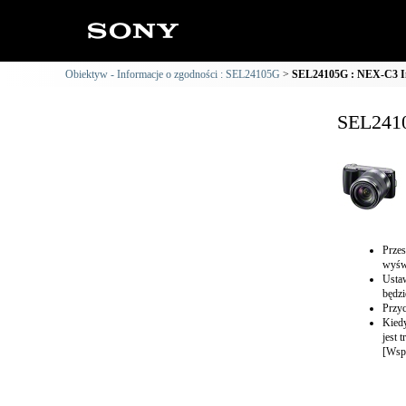
Obiektyw - Informacje o zgodności : SEL24105G
SEL24105G : NEX-C3 In
SEL2410
Przes
wyświ
Ustaw
będzi
Przyc
Kiedy
jest 
[Wspo