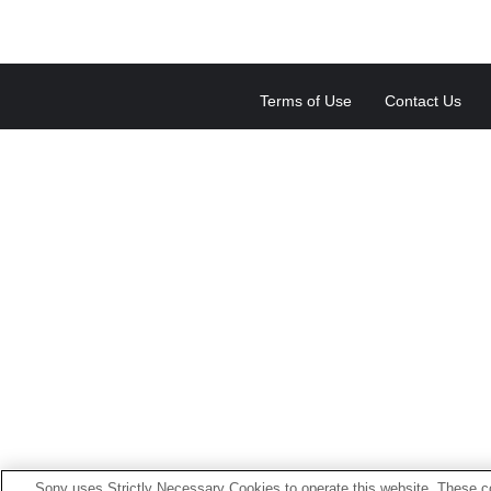
Terms of Use
Contact Us
Sony uses Strictly Necessary Cookies to operate this website. These co