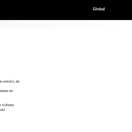
Global
 ostrości, ale
zmiana nie
.
tu wybrany
sist