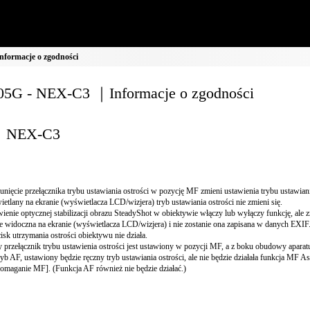
formacje o zgodności
5G - NEX-C3 ｜Informacje o zgodności
NEX-C3
unięcie przełącznika trybu ustawiania ostrości w pozycję MF zmieni ustawienia trybu ustawiania
etlany na ekranie (wyświetlacza LCD/wizjera) tryb ustawiania ostrości nie zmieni się.
ienie optycznej stabilizacji obrazu SteadyShot w obiektywie włączy lub wyłączy funkcję, ale 
e widoczna na ekranie (wyświetlacza LCD/wizjera) i nie zostanie ona zapisana w danych EXIF
isk utrzymania ostrości obiektywu nie działa.
 przełącznik trybu ustawienia ostrości jest ustawiony w pozycji MF, a z boku obudowy apara
tryb AF, ustawiony będzie ręczny tryb ustawiania ostrości, ale nie będzie działała funkcja MF As
maganie MF]. (Funkcja AF również nie będzie działać.)