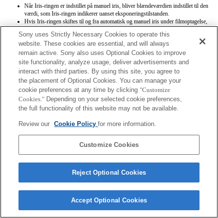
Når Iris-ringen er indstillet på manuel iris, bliver blændeværdien indstillet til den
værdi, som Iris-ringen indikerer uanset eksponeringstilstanden.
Hvis Iris-ringen skiftes til og fra automatisk og manuel iris under filmoptagelse,
stopper optagelsen.
Sony uses Strictly Necessary Cookies to operate this
Hvis du drejer Iris-ringen, bliver tidsintervallet inden Power Save ikke forlænget.
website. These cookies are essential, and will always
Når Iris-ringen er indstillet på manuel iris, fungerer Background Defocus Control
remain active. Sony also uses Optional Cookies to improve
i Photo Creativity ikke korrekt, men skærmbilledet bliver vist som normalt.
Når Iris-ringen er indstillet på manuel iris, bliver blændeværdien ikke registreret
site functionality, analyze usage, deliver advertisements and
korrekt, når du registrerer indstillinger med Memory-funktionen.
interact with third parties. By using this site, you agree to
Exif-objektivnavne vil ikke blive registreret korrekt. Opdater systemsoftwaren på
the placement of Optional Cookies. You can manage your
kameraet til ver. 3.10 eller senere for at sikre korrekt visning.
cookie preferences at any time by clicking
"Customize
Cookies."
Depending on your selected cookie preferences,
the full functionality of this website may not be available.
Review our
Cookie Policy
for more information.
Customize Cookies
Terms of Use
Contact Us
Copyright 2026 Sony Corporation
Reject Optional Cookies
Accept Optional Cookies