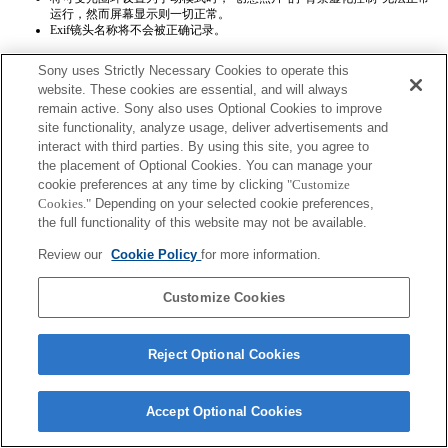
运行，然而屏幕显示则一切正常。
Exif镜头名称将不会被正确记录。
Sony uses Strictly Necessary Cookies to operate this
website. These cookies are essential, and will always
remain active. Sony also uses Optional Cookies to improve
site functionality, analyze usage, deliver advertisements and
interact with third parties. By using this site, you agree to
Terms of Use
Contact Us
the placement of Optional Cookies. You can manage your
Copyright 2026 Sony Corporation
cookie preferences at any time by clicking
"Customize
Cookies."
Depending on your selected cookie preferences,
the full functionality of this website may not be available.
Review our
Cookie Policy
for more information.
Customize Cookies
Reject Optional Cookies
Accept Optional Cookies