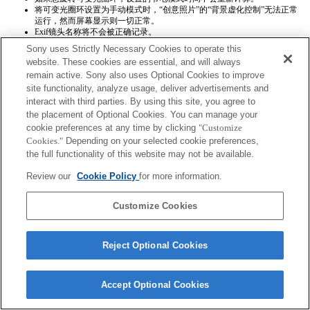
将可变光圈环设置为手动模式时，“创意照片”的“背景虚化控制”无法正常
运行，然而屏幕显示则一切正常。
Exif镜头名称将不会被正确记录。
Sony uses Strictly Necessary Cookies to operate this
website. These cookies are essential, and will always
remain active. Sony also uses Optional Cookies to improve
site functionality, analyze usage, deliver advertisements and
interact with third parties. By using this site, you agree to
the placement of Optional Cookies. You can manage your
Terms of Use
Contact Us
cookie preferences at any time by clicking
"Customize
Copyright 2026 Sony Corporation
Cookies."
Depending on your selected cookie preferences,
the full functionality of this website may not be available.
Review our
Cookie Policy
for more information.
Customize Cookies
Reject Optional Cookies
Accept Optional Cookies