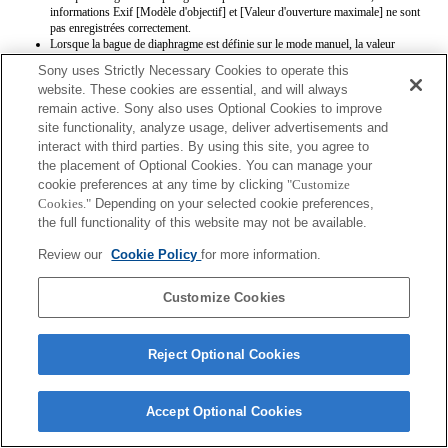
informations Exif [Modèle d'objectif] et [Valeur d'ouverture maximale] ne sont
pas enregistrées correctement.
Lorsque la bague de diaphragme est définie sur le mode manuel, la valeur
d'ouverture est définie sur la valeur indiquée sur la bague, quel que soit le mode
Sony uses Strictly Necessary Cookies to operate this
d'exposition.
website. These cookies are essential, and will always
Si la bague de diaphragme passe du mode automatique au mode manuel au cours
remain active. Sony also uses Optional Cookies to improve
de l'enregistrement d'une séquence, l'enregistrement est arrêté.
Si vous faites tourner la bague de diaphragme, la période qui précède le passage
site functionality, analyze usage, deliver advertisements and
en mode d'économie d'énergie n'est pas étendue.
interact with third parties. By using this site, you agree to
Si la bague de diaphragme est positionnée sur le mode manuel, le contrôle du
the placement of Optional Cookies. You can manage your
floutage d'arrière-plan du mode Créativité photo ne fonctionne pas correctement.
cookie preferences at any time by clicking
"Customize
Cependant, l'affichage à l'écran est présenté normalement.
Cookies."
Depending on your selected cookie preferences,
Les noms d’objectifs Exif ne seront pas correctement enregistrés.
the full functionality of this website may not be available.
Review our
Cookie Policy
for more information.
Customize Cookies
Terms of Use
Contact Us
Copyright 2026 Sony Corporation
Reject Optional Cookies
Accept Optional Cookies