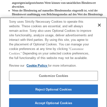
angezeigten/aufgezeichneten Werte können vom tatsächlichen Blendenwert
abweichen.
Wenn der Blendenring auf manuellen Blendenmodus eingestellt ist, wird der
Blendenwert unabhängig vom Belichtungsmodus auf den Wert des Blendenrings
eingestellt.
Sony uses Strictly Necessary Cookies to operate this
Wenn die Blendenring-Einstellung während der Filmaufnahme zwischen
automatischem und manuellem Blendenmodus wechselt, wird die Aufnahme
website. These cookies are essential, and will always
beendet.
remain active. Sony also uses Optional Cookies to improve
Wenn Sie am Blendenring drehen, wird die Wartezeit vor dem Umschalten in den
site functionality, analyze usage, deliver advertisements and
Stromsparmodus nicht verlängert.
interact with third parties. By using this site, you agree to
Wenn der Blendenring auf manuellen Modus eingestellt ist, arbeitet die
the placement of Optional Cookies. You can manage your
Hintergrundschärfensteuerung der Fotogestaltungsfunktion nicht korrekt, die
cookie preferences at any time by clicking
Bildschirmanzeige ist jedoch normal.
"Customize
Wenn der Blendenring auf manuellen Blendenmodus eingestellt ist, wird bei der
Cookies."
Depending on your selected cookie preferences,
Registrierung von Einstellungen mit der Speicherfunktion der Blendenwert nicht
the full functionality of this website may not be available.
korrekt registriert.
Exif-Objektivbezeichnungen werden nicht korrekt aufgezeichnet. Aktualisieren
Review our
Cookie Policy
for more information.
Sie die Systemsoftware der Kamera auf Ver. 3.10 oder später, um korrekte
Anzeige zu gewährleisten.
Customize Cookies
Reject Optional Cookies
Accept Optional Cookies
Terms of Use
Contact Us
Copyright 2026 Sony Corporation