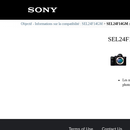
Objectif - Informations sur la compatibilité : SEL24F14GM
SEL24F14GM : I
SEL24F1
Les n
photo
Terms of Use
Contact Us