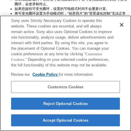
圈环，会使录制停止。
如果您旋转可变光圈环，设置的节电模式时间不会重新计算。
将可变光圈环设置为手动模式时，“创意照片”的“背景虚化控制”无法正常
运行，然而屏幕显示则一切正常。
Sony uses Strictly Necessary Cookies to operate this
在手动可变光圈模式下设置为 F1.7 时，Exif 中记录的值为 F1.8，但拍摄时
website. These cookies are essential, and will always
使用的实际光圈是 F1.7。
remain active. Sony also uses Optional Cookies to improve
Exif镜头名称将不会被正确记录。
site functionality, analyze usage, deliver advertisements and
interact with third parties. By using this site, you agree to
the placement of Optional Cookies. You can manage your
cookie preferences at any time by clicking
"Customize
Cookies."
Depending on your selected cookie preferences,
the full functionality of this website may not be available.
Terms of Use
Contact Us
Review our
Cookie Policy
for more information.
Copyright 2026 Sony Corporation
Customize Cookies
Reject Optional Cookies
Accept Optional Cookies