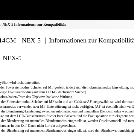
NEX-5 Informationen zur Kompatibilität
4GM - NEX-5 ｜Informationen zur Kompatibilitä
NEX-5
yShot wird nicht unterstützt.
der Fokussiermodus-Schalter auf MF gestellt, ändert sich die Fokussiermodus-Einstellung, nic
eigte Fokussiermodus (auf dem LCD-Bildschirm/im Sucher).
okus-halten-Taste des Objektivs hat keine Wirkung.
der Fokussiermodus-Schalter auf MF steht und am Gehäuse AF ausgewählt ist, wird der manu
siermodus verwendet, aber MF-Unterstützung ist nicht verfügbar. (AF ist ebenfalls nicht verfü
die Blendenring-Einstellung zwischen automatischem und manuellem Blendenmodus wechselt
ge auf dem LCD-Bildschirm/im Sucher kurz flackern und die Fokusposition zurückgesetzt we
der Blendenring auf manuellen Blendenmodus eingestellt ist, werden Objektivmodell und max
enwert in den Exif-Daten nicht korrekt aufgezeichnet.
der Blendenring auf manuellen Blendenmodus eingestellt ist, wird der Blendenwert unabhäng