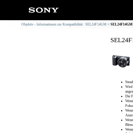
Objektiv - Informationen zur Kompatibilität : SEL24F14GM
SEL24F14GM : 
SEL24F1
Stead
Wird 
angez
Die F
Wenn 
Fokus
Wenn 
Anzei
Wenn 
Blend
Wenn 