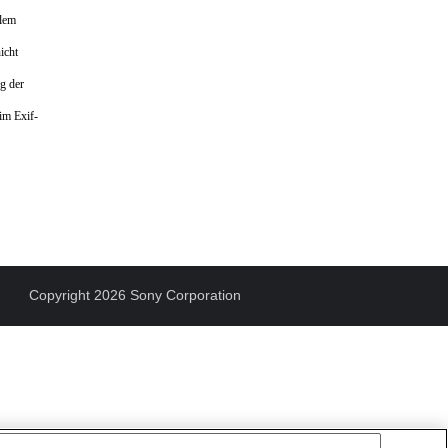
llem
icht
g der
im Exif-
Copyright 2026 Sony Corporation