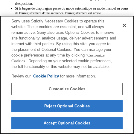
d'exposition.
Si la bague de diaphragme passe du mode automatique au mode manuel au cours
de l'enregistrement d'une séquence, l'enregistrement est arrêté.
Si vous faites tourner la bague de diaphragme, la période qui précède le passage
Sony uses Strictly Necessary Cookies to operate this
en mode d'économie d'énergie n'est pas étendue.
website. These cookies are essential, and will always
Si la bague de diaphragme est positionnée sur le mode manuel, le contrôle du
remain active. Sony also uses Optional Cookies to improve
floutage d'arrière-plan du mode Créativité photo ne fonctionne pas correctement.
Cependant, l'affichage à l'écran est présenté normalement.
site functionality, analyze usage, deliver advertisements and
Les noms d’objectifs Exif ne seront pas correctement enregistrés.
interact with third parties. By using this site, you agree to
the placement of Optional Cookies. You can manage your
cookie preferences at any time by clicking
"Customize
Cookies."
Depending on your selected cookie preferences,
the full functionality of this website may not be available.
Review our
Cookie Policy
for more information.
Terms of Use
Contact Us
Copyright 2026 Sony Corporation
Customize Cookies
Reject Optional Cookies
Accept Optional Cookies