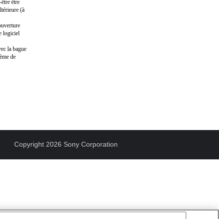
être être
ltérieure (à
ouverture
 logiciel
vec la bague
stème de
Copyright 2026 Sony Corporation