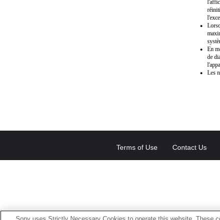
l'aff
réini
l'exc
Lorsq
maxim
systè
En mo
de di
l'app
Les n
Terms of Use
Contact Us
Sony uses Strictly Necessary Cookies to operate this website. These co