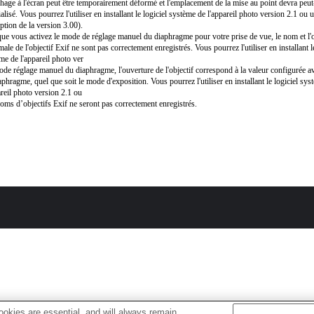
ichage à l'écran peut être temporairement déformé et l'emplacement de la mise au point devra peut-
tialisé. Vous pourrez l'utiliser en installant le logiciel système de l'appareil photo version 2.1 ou u
eption de la version 3.00).
ue vous activez le mode de réglage manuel du diaphragme pour votre prise de vue, le nom et l'
ale de l'objectif Exif ne sont pas correctement enregistrés. Vous pourrez l'utiliser en installant le
me de l'appareil photo ver
de réglage manuel du diaphragme, l'ouverture de l'objectif correspond à la valeur configurée a
aphragme, quel que soit le mode d'exposition. Vous pourrez l'utiliser en installant le logiciel sy
areil photo version 2.1 ou
oms d’objectifs Exif ne seront pas correctement enregistrés.
okies are essential, and will always remain