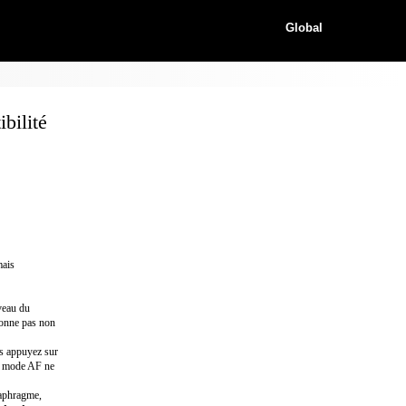
Global
bilité
mais
veau du
tionne pas non
us appuyez sur
le mode AF ne
iaphragme,