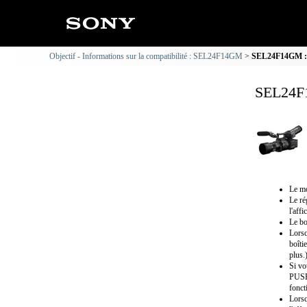
Objectif - Informations sur la compatibilité : SEL24F14GM
SEL24F14GM : N
SEL24F1
Le mo
Le ré
l'aff
Le bo
Lorsq
boîti
plus.
Si vo
PUSH 
fonct
Lorsq