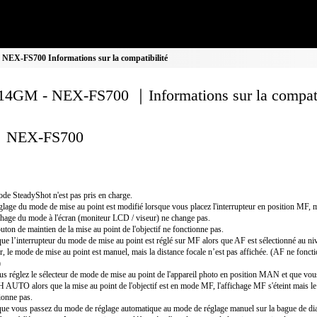
EX-FS700 Informations sur la compatibilité
4GM - NEX-FS700 ｜Informations sur la compati
NEX-FS700
de SteadyShot n'est pas pris en charge.
glage du mode de mise au point est modifié lorsque vous placez l'interrupteur en position MF, 
ichage du mode à l'écran (moniteur LCD / viseur) ne change pas.
uton de maintien de la mise au point de l'objectif ne fonctionne pas.
ue l’interrupteur du mode de mise au point est réglé sur MF alors que AF est sélectionné au ni
er, le mode de mise au point est manuel, mais la distance focale n’est pas affichée. (AF ne fonc
)
us réglez le sélecteur de mode de mise au point de l'appareil photo en position MAN et que vo
AUTO alors que la mise au point de l'objectif est en mode MF, l'affichage MF s'éteint mais 
ionne pas.
ue vous passez du mode de réglage automatique au mode de réglage manuel sur la bague de d