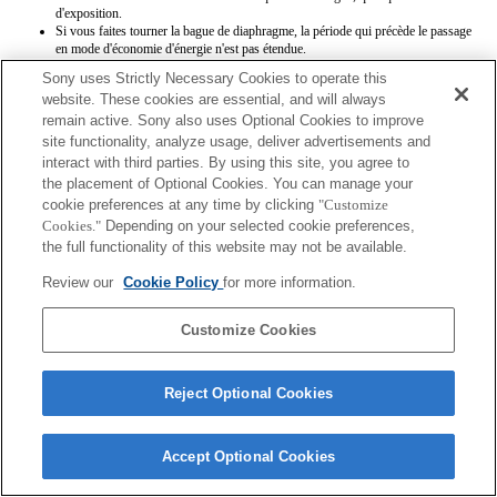
d'exposition.
Si vous faites tourner la bague de diaphragme, la période qui précède le passage
en mode d'économie d'énergie n'est pas étendue.
Les noms d’objectifs Exif ne seront pas correctement enregistrés.
Sony uses Strictly Necessary Cookies to operate this
website. These cookies are essential, and will always
remain active. Sony also uses Optional Cookies to improve
site functionality, analyze usage, deliver advertisements and
interact with third parties. By using this site, you agree to
the placement of Optional Cookies. You can manage your
cookie preferences at any time by clicking
"Customize
Terms of Use
Contact Us
Cookies."
Depending on your selected cookie preferences,
Copyright 2026 Sony Corporation
the full functionality of this website may not be available.
Review our
Cookie Policy
for more information.
Customize Cookies
Reject Optional Cookies
Accept Optional Cookies