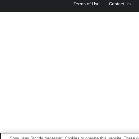
Terms of Use
Contact Us
Sony uses Strictly Necessary Cookies to operate this website. These co