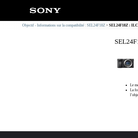
Objectif - Informations sur la compatibilité : SEL24F18Z
SEL24F18Z : ILCE-
SEL24F1
Le mo
La fo
l’obje