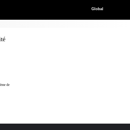
Global
té
stème de