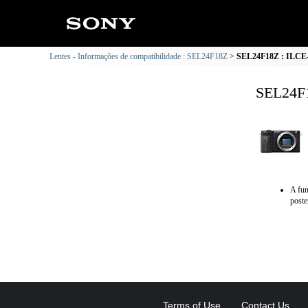
Lentes - Informações de compatibilidade : SEL24F18Z
SEL24F18Z : ILCE-6
SEL24F1
A fun
poste
Terms of Use
Contact Us