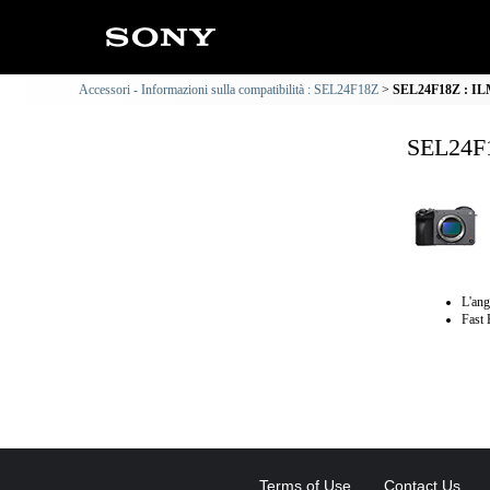
Accessori - Informazioni sulla compatibilità : SEL24F18Z
SEL24F18Z : ILM
SEL24F1
L'ang
Fast 
Terms of Use
Contact Us