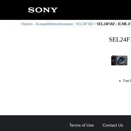
Objektiv - Kompatibilitetsinformation : SEL24F18Z
SEL24F18Z : ILME-FX3
SEL24F1
Fast 
Terms of Use
Contact Us