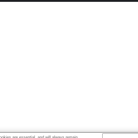
okies are essential, and will always remain