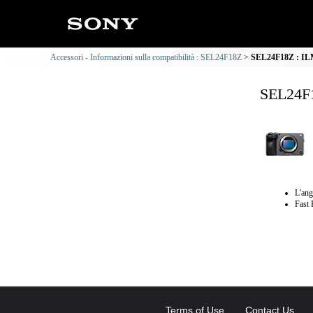
Accessori - Informazioni sulla compatibilità : SEL24F18Z
SEL24F18Z : ILM
SEL24F1
L'ang
Fast 
Terms of Use
Contact Us