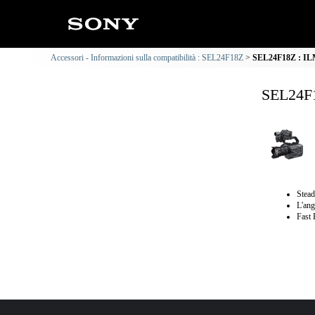
Accessori - Informazioni sulla compatibilità : SEL24F18Z
SEL24F18Z : ILM
SEL24F1
Stead
L'ang
Fast 