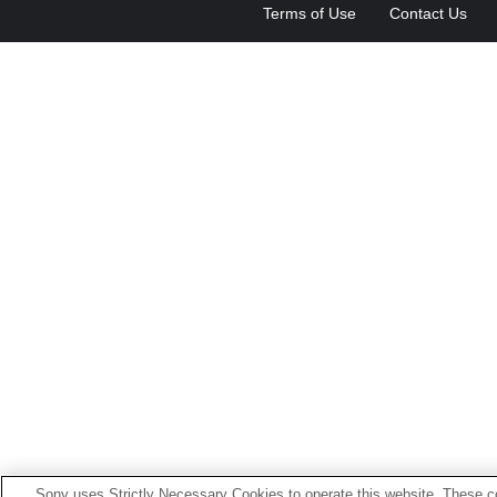
Terms of Use
Contact Us
Sony uses Strictly Necessary Cookies to operate this website. These co