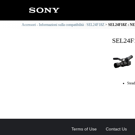
Accessori - Informazioni sulla compatibilità : SEL24F18Z
SEL24F18Z : NEX
SEL24F1
Stead
Terms of Use
Contact Us