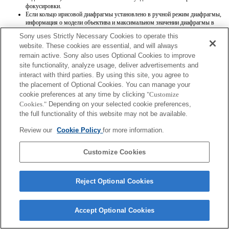
фокусировки.
Если кольцо ирисовой диафрагмы установлено в ручной режим диафрагмы,
информация о модели объектива и максимальном значении диафрагмы в
Exif записывается неправильно.
Sony uses Strictly Necessary Cookies to operate this
Если кольцо ирисовой диафрагмы установлено в ручной режим диафрагмы,
website. These cookies are essential, and will always
для значения диафрагмы устанавливается значение, которое показывает
remain active. Sony also uses Optional Cookies to improve
кольцо ирисовой диафрагмы, независимо от режима экспозиции.
При переключении кольца ирисовой диафрагмы между автоматическим и
site functionality, analyze usage, deliver advertisements and
ручным режимами диафрагмы во время записи видео запись
interact with third parties. By using this site, you agree to
останавливается.
the placement of Optional Cookies. You can manage your
При поворачивании кольца ирисовой диафрагмы время до перехода в режим
cookie preferences at any time by clicking
"Customize
экономии энергии не продлевается.
Cookies."
Depending on your selected cookie preferences,
Если кольцо ирисовой диафрагмы установлено в ручной режим, функция
Background Defocus Control [Регулировка фоновой расфокусировки] в
the full functionality of this website may not be available.
режиме Photo Creativity [Творческое фото] работает неправильно, однако
информация на экранном дисплее отображается как обычно.
Review our
Cookie Policy
for more information.
Customize Cookies
Reject Optional Cookies
Terms of Use
Contact Us
Copyright 2026 Sony Corporation
Accept Optional Cookies