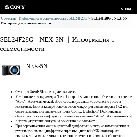
Global
Объектив - Информация о совместимости : SEL24F28G
SEL24F28G : NEX-5N
Информация о совместимости
SEL24F28G - NEX-5N ｜Информация о
совместимости
NEX-5N
Функция SteadyShot не поддерживается.
Установите для параметра "Lens Comp." [Компенсация объектива] значение
"Auto" [Автоматически]. Это позволит уменьшить затенение углов и
искажение. Если в камере используется микропрограмма версии 1.02 или
более поздней, для параметра "Lens Comp.: Distortion" [Компенсация
объектива: искажение] будет установлено значение "Auto" [Автоматически].
Кнопка удержания фокуса на объективе не работает.
При переключении кольца ирисовой диафрагмы между автоматическим и
ручным режимами диафрагмы экранный дисплей (ЖК-монитор или
видоискатель) может мигать в течение секунды и возможен сброс точки