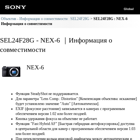
Global
Объектив - Информация о совместимости : SEL24F28G
SEL24F28G : NEX-6
Информация о совместимости
SEL24F28G - NEX-6 ｜Информация о
совместимости
NEX-6
Функция SteadyShot не поддерживается.
Для параметра "Lens Comp.: Distortion" [Компенсация объектива: искажение]
будет установлено значение "Auto" [Автоматически].
EXIF (фокусное расстояние) записывается в камерах с программным
обеспечением версии 1.02 или более поздней.
Кнопка удержания фокуса на объективе не работает.
Функция "Fast Hybrid AF" [Быстрая гибридная автофокусировка] доступна
в центральной области для камер с программным обеспечением версии 1.03
или более поздней.
При переключении кольца ирисовой диафрагмы между автоматическим и