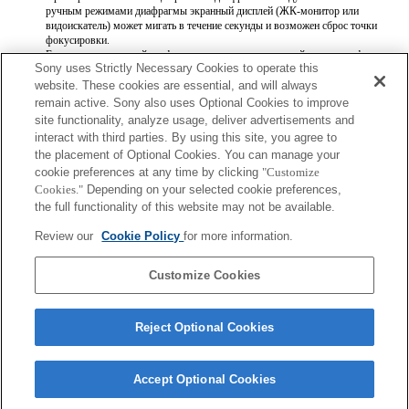
ручным режимами диафрагмы экранный дисплей (ЖК-монитор или
видоискатель) может мигать в течение секунды и возможен сброс точки
фокусировки.
Если кольцо ирисовой диафрагмы установлено в ручной режим диафрагмы,
Sony uses Strictly Necessary Cookies to operate this
информация о модели объектива и максимальном значении диафрагмы в
Exif записывается неправильно.
website. These cookies are essential, and will always
Если кольцо ирисовой диафрагмы установлено в ручной режим диафрагмы,
remain active. Sony also uses Optional Cookies to improve
для значения диафрагмы устанавливается значение, которое показывает
site functionality, analyze usage, deliver advertisements and
кольцо ирисовой диафрагмы, независимо от режима экспозиции.
interact with third parties. By using this site, you agree to
При переключении кольца ирисовой диафрагмы между автоматическим и
the placement of Optional Cookies. You can manage your
ручным режимами диафрагмы во время записи видео запись
cookie preferences at any time by clicking
останавливается.
"Customize
При поворачивании кольца ирисовой диафрагмы время до перехода в режим
Cookies."
Depending on your selected cookie preferences,
экономии энергии не продлевается.
the full functionality of this website may not be available.
Если кольцо ирисовой диафрагмы установлено в ручной режим, функция
Background Defocus Control [Регулировка фоновой расфокусировки] в
Review our
Cookie Policy
for more information.
режиме Photo Creativity [Творческое фото] работает неправильно, однако
информация на экранном дисплее отображается как обычно.
Customize Cookies
Reject Optional Cookies
Accept Optional Cookies
Terms of Use
Contact Us
Copyright 2026 Sony Corporation