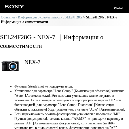
Global
Объектив - Информация о совместимости : SEL24F28G
SEL24F28G : NEX-7
Информация о совместимости
SEL24F28G - NEX-7 ｜Информация о
совместимости
NEX-7
Функция SteadyShot не поддерживается.
Установите для параметра "Lens Comp." [Компенсация объектива] значение
"Auto" [Автоматически]. Это позволит уменьшить затенение углов и
искажение. Если в камере используется микропрограмма версии 1.02 или
более поздней, для параметра "Lens Comp.: Distortion" [Компенсация
объектива: искажение] будет установлено значение "Auto" [Автоматически].
Если переключатель режима фокусировки установлен в положение "MF"
[Ручная фокусировка], нажатие кнопки "AF/MF" не приведет к переходу в
режим "AF" [Автоматическая фокусировка], хотя на экране (на ЖК-
мониторе или в видоискателе) режим фокусировки изменится на "AF"