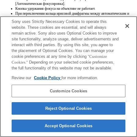
[Автоматическая фокусировка].
Кнопка удержания фокуса на объективе не работает.
При переключении кольца ирисовой диафрагмы между автоматическим и
ручным режимами диафрагмы экранный дисплей (ЖК-монитор или
Sony uses Strictly Necessary Cookies to operate this
видоискатель) может мигать в течение секунды и возможен сброс точки
website. These cookies are essential, and will always
фокусировки.
remain active. Sony also uses Optional Cookies to improve
Если кольцо ирисовой диафрагмы установлено в ручной режим диафрагмы,
информация о модели объектива и максимальном значении диафрагмы в
site functionality, analyze usage, deliver advertisements and
Exif записывается неправильно.
interact with third parties. By using this site, you agree to
Если кольцо ирисовой диафрагмы установлено в ручной режим диафрагмы,
the placement of Optional Cookies. You can manage your
для значения диафрагмы устанавливается значение, которое показывает
cookie preferences at any time by clicking
"Customize
кольцо ирисовой диафрагмы, независимо от режима экспозиции.
Cookies."
Depending on your selected cookie preferences,
При переключении кольца ирисовой диафрагмы между автоматическим и
ручным режимами диафрагмы во время записи видео запись
the full functionality of this website may not be available.
останавливается.
При поворачивании кольца ирисовой диафрагмы время до перехода в режим
Review our
Cookie Policy
for more information.
экономии энергии не продлевается.
Customize Cookies
Reject Optional Cookies
Terms of Use
Contact Us
Accept Optional Cookies
Copyright 2026 Sony Corporation