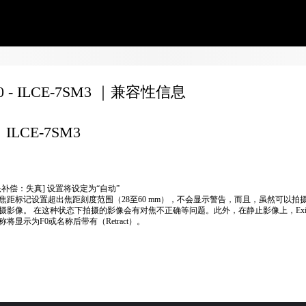
60 - ILCE-7SM3 ｜兼容性信息
ILCE-7SM3
头补偿：失真] 设置将设定为“自动”
焦距标记设置超出焦距刻度范围（28至60 mm），不会显示警告，而且，虽然可以拍
摄影像。 在这种状态下拍摄的影像会有对焦不正确等问题。此外，在静止影像上，Exi
称将显示为F0或名称后带有（Retract）。