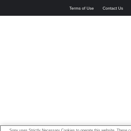
Terms of Use
Contact Us
Sony uses Strictly Necessary Cookies to operate this website. These co