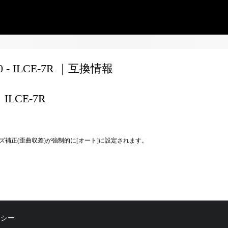
70 - ILCE-7R ｜互換情報
ILCE-7R
ズ補正(歪曲収差)が強制的に[オート]に設定されます。
リシー