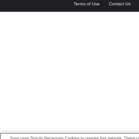
Terms of Use
Contact Us
Sony uses Strictly Necessary Cookies to operate this website. These co