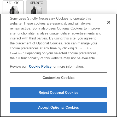
SEL14TC
SEL20TC
Sony uses Strictly Necessary Cookies to operate this
website. These cookies are essential, and will always
remain active. Sony also uses Optional Cookies to improve
SEL14TC
site functionality, analyze usage, deliver advertisements and
相机可能会在设置连续 AF 后对焦不准。
interact with third parties. By using this site, you agree to
Exif 鏡頭名的焦距和最大光圈會以放大倍數值列出。然而，如光圈值乘以放
the placement of Optional Cookies. You can manage your
大倍數為 10 或更高時，便無法正確顯示。
cookie preferences at any time by clicking
"Customize
Cookies."
Depending on your selected cookie preferences,
the full functionality of this website may not be available.
Review our
Cookie Policy
for more information.
Customize Cookies
Terms of Use
Contact Us
Reject Optional Cookies
Copyright 2026 Sony Corporation
Accept Optional Cookies