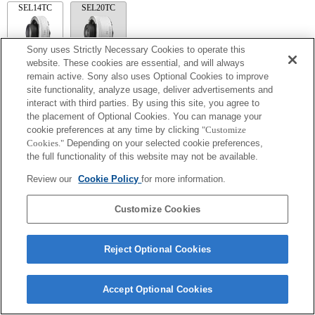
SEL14TC
SEL20TC
Sony uses Strictly Necessary Cookies to operate this
website. These cookies are essential, and will always
remain active. Sony also uses Optional Cookies to improve
SEL14TC
site functionality, analyze usage, deliver advertisements and
相機在設定為連續AFAF 模式時可能會發生失焦狀況。
interact with third parties. By using this site, you agree to
Exif 鏡頭名稱的焦距和最大光圈會以放大倍率列出。但是，若光圈值乘以放
the placement of Optional Cookies. You can manage your
大倍率所得之值為 10 或更高，則光圈值將無法正確顯示。
cookie preferences at any time by clicking
"Customize
Cookies."
Depending on your selected cookie preferences,
the full functionality of this website may not be available.
Review our
Cookie Policy
for more information.
Customize Cookies
Terms of Use
Contact Us
Reject Optional Cookies
Copyright 2026 Sony Corporation
Accept Optional Cookies