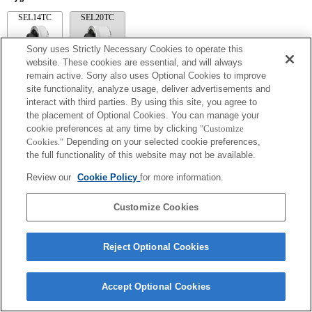
SEL14TC
SEL20TC
Sony uses Strictly Necessary Cookies to operate this
website. These cookies are essential, and will always
remain active. Sony also uses Optional Cookies to improve
site functionality, analyze usage, deliver advertisements and
SEL14TC
interact with third parties. By using this site, you agree to
De brandpuntsafstand en het maximale diafragma voor de Exif-lens worden
the placement of Optional Cookies. You can manage your
weergegeven met behulp van vergrotingswaarden. Als de diafragmawaarden keer de
cookie preferences at any time by clicking
"Customize
vergroting echter meer dan 10 zijn, worden ze niet correct weergegeven.
Cookies."
Depending on your selected cookie preferences,
the full functionality of this website may not be available.
Review our
Cookie Policy
for more information.
Customize Cookies
Reject Optional Cookies
Terms of Use
Contact Us
Copyright 2026 Sony Corporation
Accept Optional Cookies