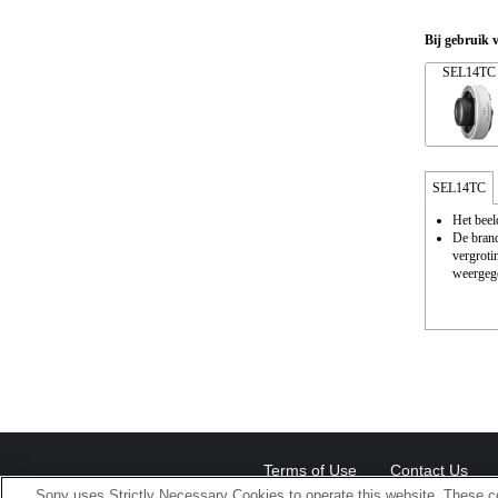
Bij gebruik 
SEL14TC
SEL14TC
Het beel
De brand
vergroti
weergeg
Terms of Use
Contact Us
Sony uses Strictly Necessary Cookies to operate this website. These co