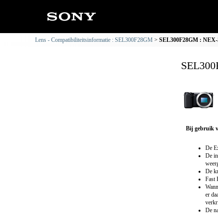
Lens - Compatibiliteitsinformatie : SEL300F28GM
SEL300F28GM : NEX-5R
SEL300F
Bij gebruik 
De Ex
De in
weerg
De kn
Fast 
Wanne
er da
verkr
De na