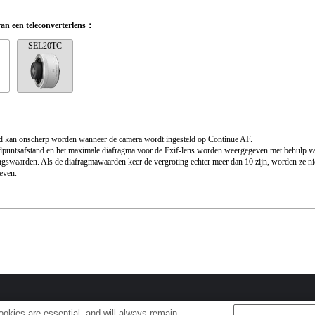
van een teleconverterlens：
SEL20TC
d kan onscherp worden wanneer de camera wordt ingesteld op Continue AF.
puntsafstand en het maximale diafragma voor de Exif-lens worden weergegeven met behulp v
ngswaarden. Als de diafragmawaarden keer de vergroting echter meer dan 10 zijn, worden ze nie
even.
okies are essential, and will always remain