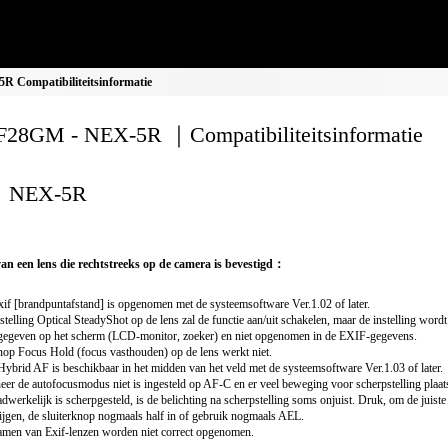
 Compatibiliteitsinformatie
28GM - NEX-5R ｜Compatibiliteitsinformatie
NEX-5R
van een lens die rechtstreeks op de camera is bevestigd：
if [brandpuntafstand] is opgenomen met de systeemsoftware Ver.1.02 of later.
stelling Optical SteadyShot op de lens zal de functie aan/uit schakelen, maar de instelling wordt
egeven op het scherm (LCD-monitor, zoeker) en niet opgenomen in de EXIF-gegevens.
op Focus Hold (focus vasthouden) op de lens werkt niet.
Hybrid AF is beschikbaar in het midden van het veld met de systeemsoftware Ver.1.03 of later.
er de autofocusmodus niet is ingesteld op AF-C en er veel beweging voor scherpstelling plaat
adwerkelijk is scherpgesteld, is de belichting na scherpstelling soms onjuist. Druk, om de juiste 
ijgen, de sluiterknop nogmaals half in of gebruik nogmaals AEL.
men van Exif-lenzen worden niet correct opgenomen.