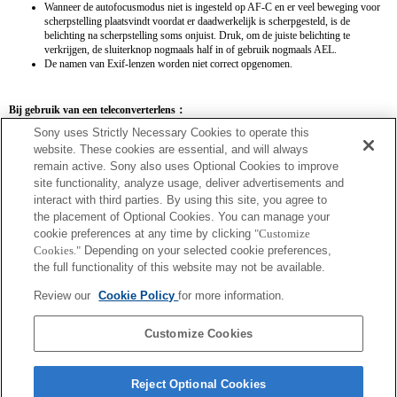
Wanneer de autofocusmodus niet is ingesteld op AF-C en er veel beweging voor
scherpstelling plaatsvindt voordat er daadwerkelijk is scherpgesteld, is de
belichting na scherpstelling soms onjuist. Druk, om de juiste belichting te
verkrijgen, de sluiterknop nogmaals half in of gebruik nogmaals AEL.
De namen van Exif-lenzen worden niet correct opgenomen.
Bij gebruik van een teleconverterlens：
Sony uses Strictly Necessary Cookies to operate this
SEL14TC
SEL20TC
website. These cookies are essential, and will always
remain active. Sony also uses Optional Cookies to improve
site functionality, analyze usage, deliver advertisements and
interact with third parties. By using this site, you agree to
the placement of Optional Cookies. You can manage your
SEL14TC
cookie preferences at any time by clicking
"Customize
Cookies."
Depending on your selected cookie preferences,
Het beeld kan onscherp worden wanneer de camera wordt ingesteld op Continue AF.
the full functionality of this website may not be available.
De brandpuntsafstand en het maximale diafragma voor de Exif-lens worden
weergegeven met behulp van vergrotingswaarden. Als de diafragmawaarden keer de
Review our
Cookie Policy
for more information.
vergroting echter meer dan 10 zijn, worden ze niet correct weergegeven.
Customize Cookies
Reject Optional Cookies